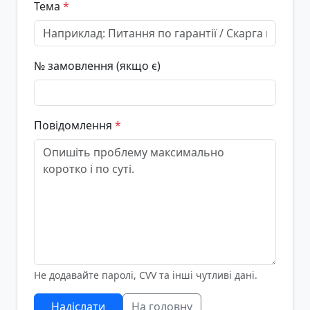
Тема
*
№ замовлення (якщо є)
Повідомлення
*
Не додавайте паролі, CVV та інші чутливі дані.
Надіслати
На головну