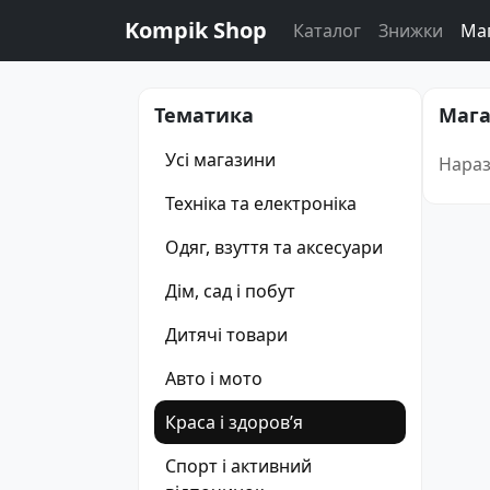
Kompik Shop
Каталог
Знижки
Ма
Тематика
Мага
Усі магазини
Нараз
Техніка та електроніка
Одяг, взуття та аксесуари
Дім, сад і побут
Дитячі товари
Авто і мото
Краса і здоровʼя
Спорт і активний