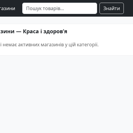
газини
Знайти
зини — Краса і здоровʼя
і немає активних магазинів у цій категорії.