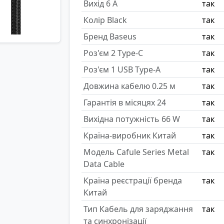
Вихід 6 A
так
Колір Black
так
Бренд Baseus
так
Роз'єм 2 Type-C
так
Роз'єм 1 USB Type-A
так
Довжина кабелю 0.25 м
так
Гарантія в місяцях 24
так
Вихідна потужність 66 W
так
Країна-виробник Китай
так
Модель Cafule Series Metal
так
Data Cable
Країна реєстрації бренда
так
Китай
Тип Кабель для заряджання
так
та синхронізації