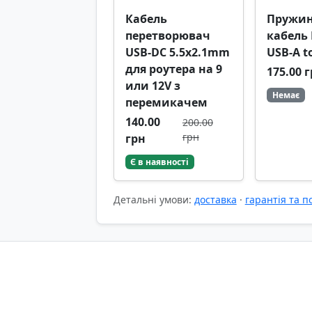
Кабель
Пружи
перетворювач
кабель 
USB-DC 5.5x2.1mm
USB-A t
для роутера на 9
175.00 
или 12V з
Немає
перемикачем
140.00
200.00
грн
грн
Є в наявності
Детальні умови:
доставка
·
гарантія та 