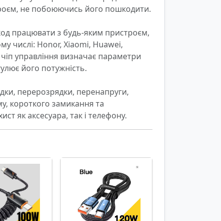
роєм, не побоюючись його пошкодити.

од працювати з будь-яким пристроєм, 
у числі: Honor, Xiaomi, Huawei, 
 чіп управління визначає параметри 
лює його потужність.

ядки, перерозрядки, перенапруги, 
у, короткого замикання та 
ст як аксесуара, так і телефону.