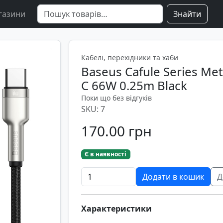
газини
Знайти
Кабелі, перехідники та хаби
Baseus Cafule Series Met
C 66W 0.25m Black
Поки що без відгуків
SKU: 7
170.00 грн
Є в наявності
Додати в кошик
Д
Характеристики