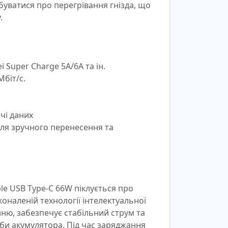
уватися про перегрівання гнізда, що 


Super Charge 5A/6A та ін.

біт/с.

і даних

для зручного перенесення та 
le USB Type-C 66W піклується про 
оналеній технології інтелектуальної 
ню, забезпечує стабільний струм та 
и акумулятора. Під час заряджання 