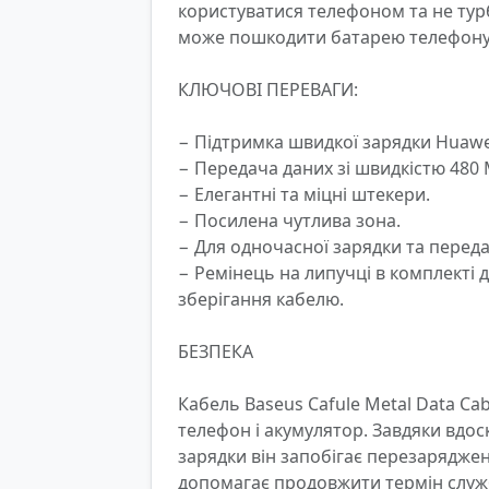
користуватися телефоном та не турб
може пошкодити батарею телефону.
КЛЮЧОВІ ПЕРЕВАГИ:

− Підтримка швидкої зарядки Huawei 
− Передача даних зі швидкістю 480 М
− Елегантні та міцні штекери.

− Посилена чутлива зона.

− Для одночасної зарядки та передач
− Ремінець на липучці в комплекті 
зберігання кабелю.

БЕЗПЕКА

Кабель Baseus Cafule Metal Data Cab
телефон і акумулятор. Завдяки вдоск
зарядки він запобігає перезаряджен
допомагає продовжити термін служб