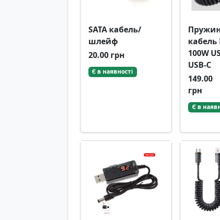
SATA кабель/
Пружи
шлейф
кабель 
100W US
20.00 грн
USB-C
Є в наявності
149.00
грн
Є в наяв