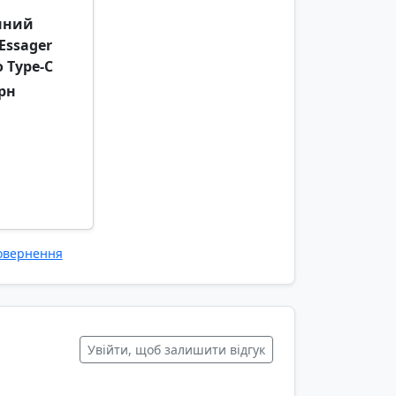
нний
Essager
o Type-C
грн
повернення
Увійти, щоб залишити відгук