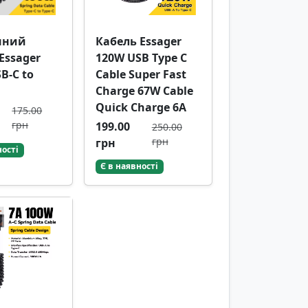
нний
Кабель Essager
Essager
120W USB Type C
B-C to
Cable Super Fast
Charge 67W Cable
Quick Charge 6A
175.00
грн
199.00
250.00
грн
грн
ності
Є в наявності